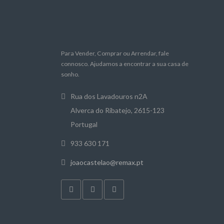
Para Vender, Comprar ou Arrendar, fale
connosco. Ajudamos a encontrar a sua casa de
sonho.
Rua dos Lavadouros n2A
Alverca do Ribatejo, 2615-123
Portugal
933 630 171
joaocastelao@remax.pt