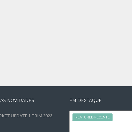
MAS NOVIDADES
EM DESTAQUE
KET UPDATE 1 TRIM 2023
FEATURED
FEATURED RECENTE