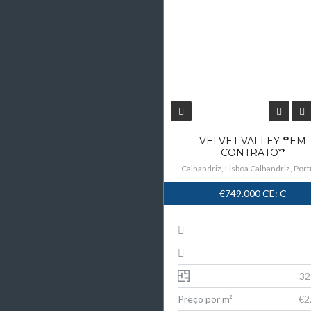
VELVET VALLEY **EM
CONTRATO**
Calhandriz, Lisboa Calhandriz, Port
€749.000
CE: C
32
Preço por m²
€2