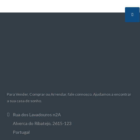
Para Vender, Comprar ou Arrendar, fale connosco. Ajudamos a encontrar
a sua casa de sonho.
Rua dos Lavadouros n2A
Alverca do Ribatejo, 2615-123
Portugal