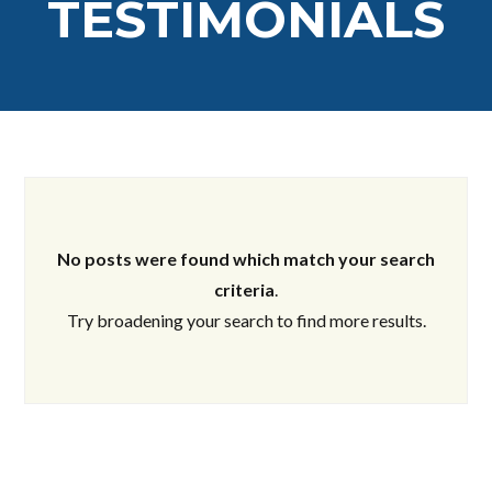
TESTIMONIALS
Log in
Don't have an account?
Create your
account,
it takes less than a minute.
Username
No posts were found which match your search
criteria
.
Try broadening your search to find more results.
Password
LOGIN
Lost your password?