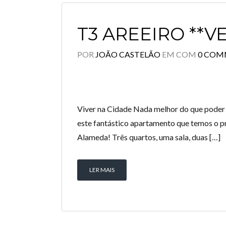
T3 AREEIRO **V
POR
JOÃO CASTELÃO
EM
COM
0 COM
Viver na Cidade Nada melhor do que poder v
este fantástico apartamento que temos o pr
Alameda! Três quartos, uma sala, duas […]
LER MAIS