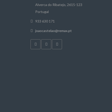
Alverca do Ribatejo, 2615-123
Portugal
933 630 171
joaocastelao@remax.pt