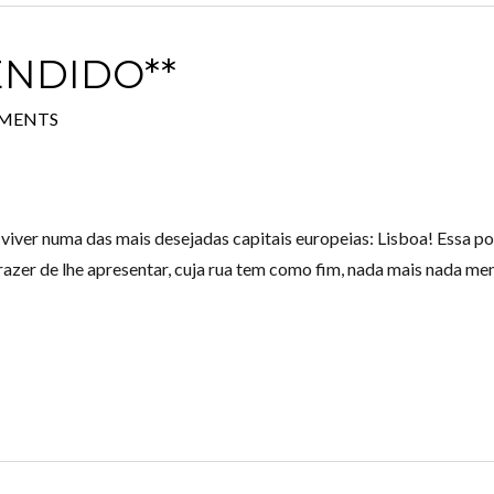
ENDIDO**
MENTS
Log in
Don't have an account?
Create your
account,
it takes less than a minute.
iver numa das mais desejadas capitais europeias: Lisboa! Essa po
Username
azer de lhe apresentar, cuja rua tem como fim, nada mais nada me
Password
LOGIN
Lost your password?