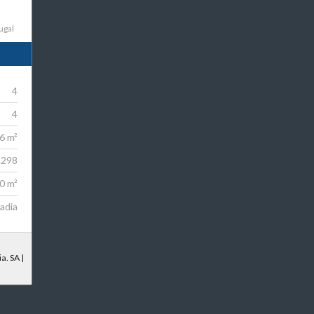
ugal
4
4
6 m²
.298
0 m²
adia
a. SA |