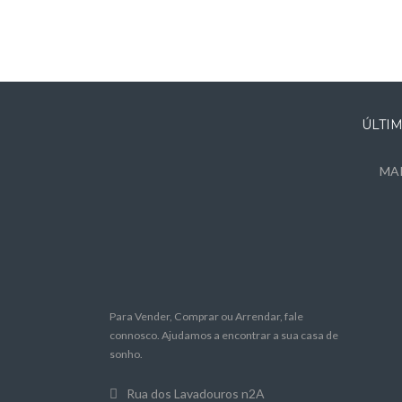
ÚLTI
MAR
Para Vender, Comprar ou Arrendar, fale
connosco. Ajudamos a encontrar a sua casa de
sonho.
Rua dos Lavadouros n2A