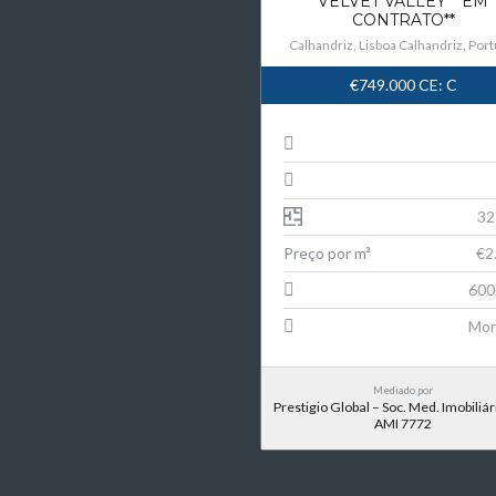
VELVET VALLEY **EM
CONTRATO**
Calhandriz, Lisboa Calhandriz, Port
€749.000
CE: C
32
Preço por m²
€2
600
Mor
Mediado por
Prestigio Global – Soc. Med. Imobiliári
AMI 7772