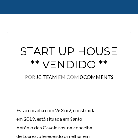
Log in
START UP HOUSE
Don't have an account?
Create your
account,
it takes less than a minute.
** VENDIDO **
Username
POR
JC TEAM
EM
COM
0 COMMENTS
Password
Esta moradia com 263 m2, construída
LOGIN
em 2019, está situada em Santo
António dos Cavaleiros, no concelho
Lost your password?
de Loures, oferecendo o melhor em