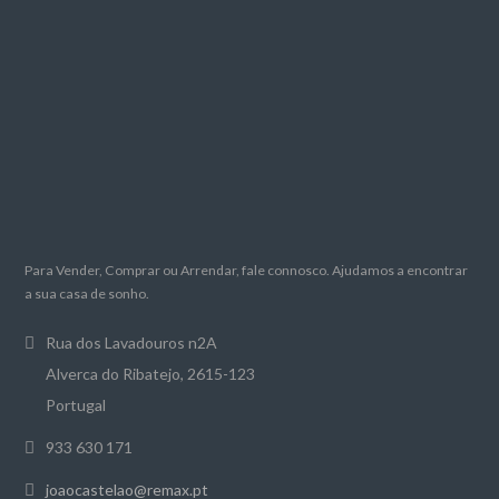
Para Vender, Comprar ou Arrendar, fale connosco. Ajudamos a encontrar
a sua casa de sonho.
Rua dos Lavadouros n2A
Alverca do Ribatejo, 2615-123
Portugal
933 630 171
joaocastelao@remax.pt