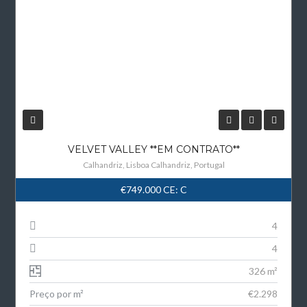
VELVET VALLEY **EM CONTRATO**
Calhandriz, Lisboa Calhandriz, Portugal
€749.000
CE: C
4
4
326 m²
Preço por m²
€2.298