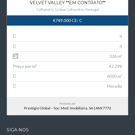
VELVET VALLEY **EM CONTRATO**
Calhandriz, Lisboa Calhandriz, Portugal
€749.000
CE: C
4
4
326 m²
Preço por m²
€2.298
6000 m²
Moradia
Mediado por
Prestigio Global – Soc. Med. Imobiliária. SA | AMI 7772
SIGA-NOS