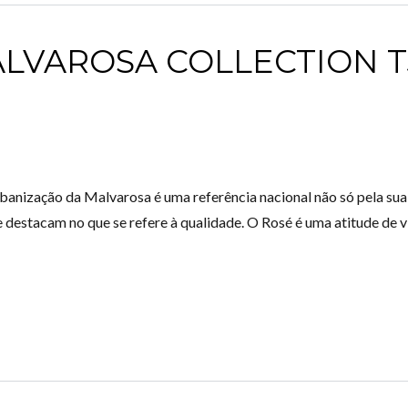
ALVAROSA COLLECTION T
Log in
Don't have an account?
Create your
account,
it takes less than a minute.
ação da Malvarosa é uma referência nacional não só pela sua lo
Username
 destacam no que se refere à qualidade. O Rosé é uma atitude de 
Password
LOGIN
Lost your password?