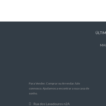
ÚLTI
MAR
Para Vender, Comprar ou Arrendar, fale
connosco. Ajudamos a encontrar a sua casa de
sonho.
Rua dos Lavadouros n2A