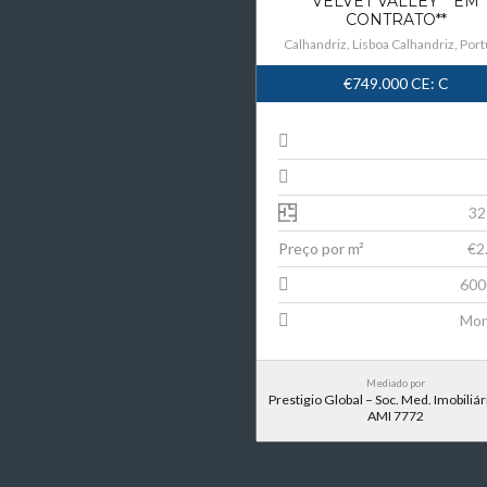
VELVET VALLEY **EM
CONTRATO**
Calhandriz, Lisboa Calhandriz, Port
€749.000
CE: C
32
Preço por m²
€2
600
Mor
Mediado por
Prestigio Global – Soc. Med. Imobiliári
AMI 7772