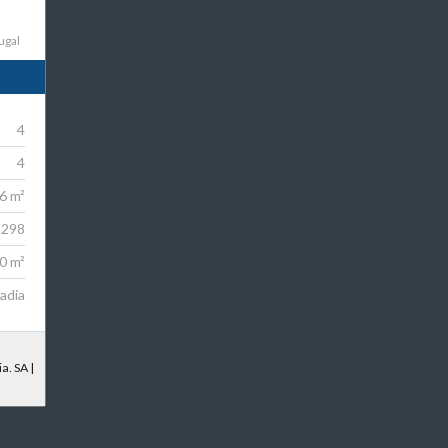
ugal
4
4
6 m²
.298
0 m²
adia
a. SA |