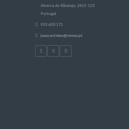
Alverca do Ribatejo, 2615-123
Portugal
933 630 171
joaocastelao@remax.pt