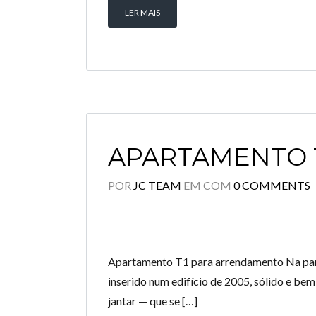
LER MAIS
APARTAMENTO 
POR
JC TEAM
EM
COM
0 COMMENTS
Apartamento T1 para arrendamento Na parte 
inserido num edifício de 2005, sólido e be
jantar — que se […]