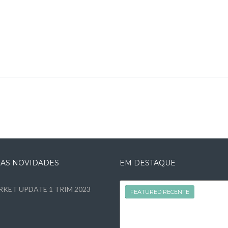
MAS NOVIDADES
EM DESTAQUE
KET UPDATE 1 TRIM 2023
FEATURED
FEATURED RECENTE