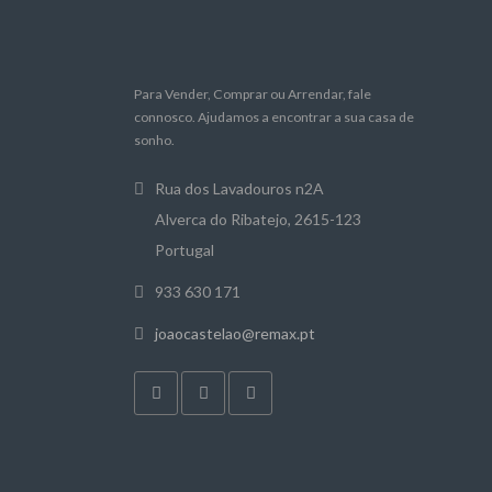
Para Vender, Comprar ou Arrendar, fale
connosco. Ajudamos a encontrar a sua casa de
sonho.
Rua dos Lavadouros n2A
Alverca do Ribatejo, 2615-123
Portugal
933 630 171
joaocastelao@remax.pt