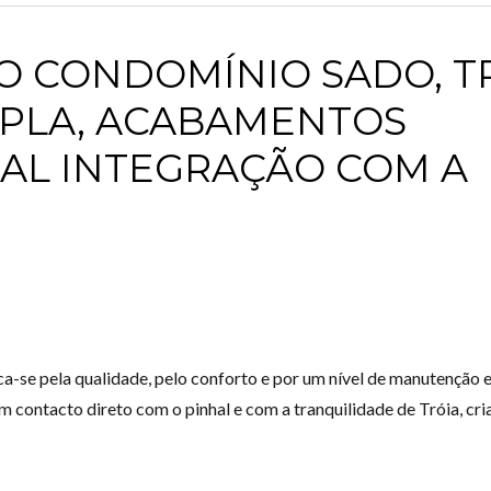
NO CONDOMÍNIO SADO, T
PLA, ACABAMENTOS
Log in
AL INTEGRAÇÃO COM A
Don't have an account?
Create your
account,
it takes less than a minute.
Username
Password
a-se pela qualidade, pelo conforto e por um nível de manutenção 
 contacto direto com o pinhal e com a tranquilidade de Tróia, cr
LOGIN
Lost your password?