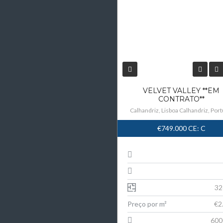
VELVET VALLEY **EM
CONTRATO**
Calhandriz, Lisboa Calhandriz, Port
€749.000
CE: C
32
Preço por m²
€2
600