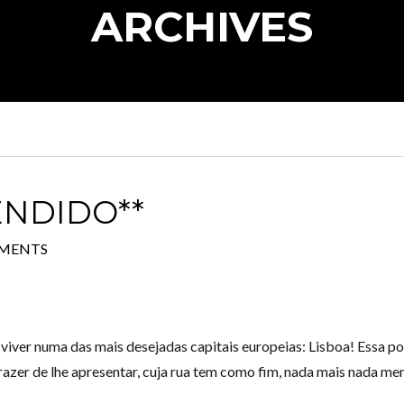
ARCHIVES
Log in
Don't have an account?
Create your
account,
it takes less than a minute.
Username
ENDIDO**
MENTS
Password
LOGIN
iver numa das mais desejadas capitais europeias: Lisboa! Essa po
azer de lhe apresentar, cuja rua tem como fim, nada mais nada me
Lost your password?