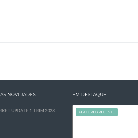
MAS NOVIDADES
EM DESTAQUE
KET UPDATE 1 TRIM 2023
FEATURED
FEATURED RECENTE