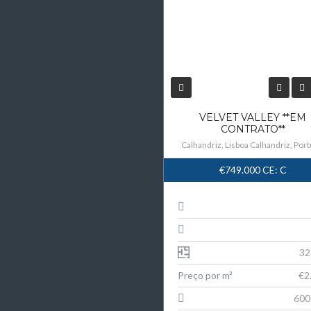
VELVET VALLEY **EM
CONTRATO**
Calhandriz, Lisboa Calhandriz, Port
€749.000
CE: C
32
Preço por m²
€2
600