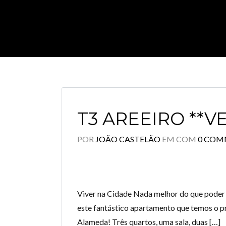
T3 AREEIRO **V
POR
JOÃO CASTELÃO
EM
COM
0 COM
Viver na Cidade Nada melhor do que poder v
este fantástico apartamento que temos o pr
Alameda! Três quartos, uma sala, duas […]