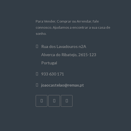
Para Vender, Comprar ou Arrendar, fale
connosco. Ajudamos a encontrar a sua casa de
sonho.
Rua dos Lavadouros n2A
Alverca do Ribatejo, 2615-123
Portugal
933 630 171
joaocastelao@remax.pt