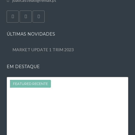
joaocastelao@remax.pt
ÚLTIMAS NOVIDADES
MARKET UPDATE 1 TRIM 2023
EM DESTAQUE
FEATURED
FEATURED RECENTE