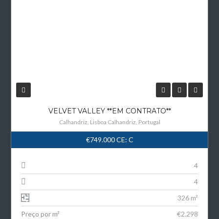
VELVET VALLEY **EM CONTRATO**
Calhandriz, Lisboa Calhandriz, Portugal
€749.000
CE: C
4
4
326 m²
Preço por m²
€2.298