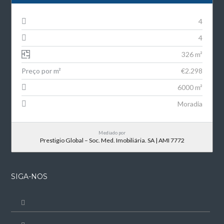
4
4
326 m²
Preço por m²
€2.298
6000 m²
Moradia
Mediado por
Prestigio Global – Soc. Med. Imobiliária. SA | AMI 7772
SIGA-NOS