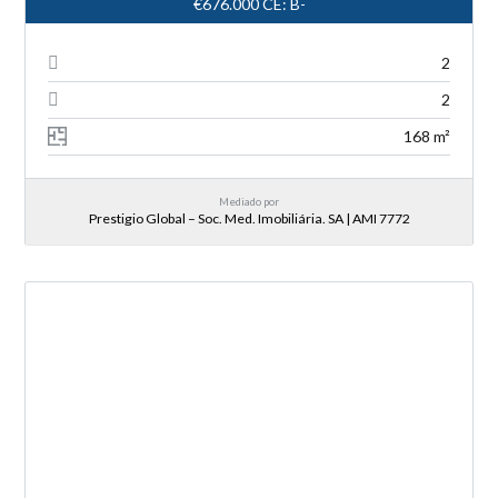
€676.000
CE: B-
2
2
168 m²
Mediado por
Prestigio Global – Soc. Med. Imobiliária. SA | AMI 7772
NOVA ENTRADA