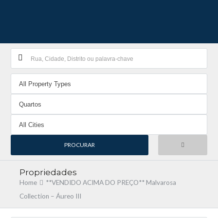
Propriedades
Home
**VENDIDO ACIMA DO PREÇO** Malvarosa
Collection – Áureo III