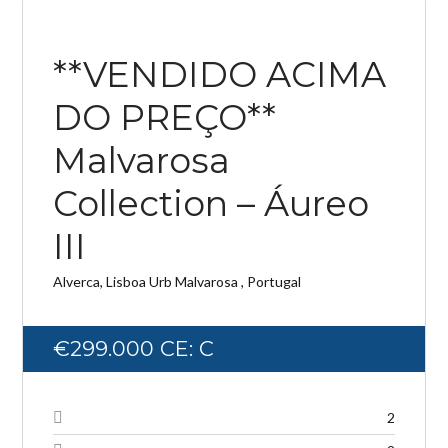
VENDIDO 24H
**VENDIDO ACIMA
DO PREÇO**
Log in
Malvarosa
Don't have an account?
Create your
account,
it takes less than a minute.
Collection – Áureo
Username
III
Alverca, Lisboa Urb Malvarosa , Portugal
Password
€299.000
CE: C
LOGIN
2
Lost your password?