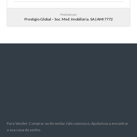
Mediado por
Prestigio Global – Soc. Med. Imobiliária. SA | AMI 7772
Para Vender, Comprar ou Arrendar, fale connosco. Ajudamos a encontrar
a sua casa de sonho.