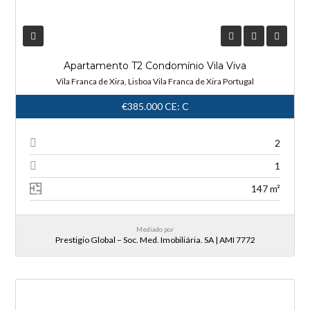
Apartamento T2 Condomínio Vila Viva
Vila Franca de Xira, Lisboa Vila Franca de Xira Portugal
€385.000
CE: C
2
1
147 m²
Mediado por
Prestigio Global – Soc. Med. Imobiliária. SA | AMI 7772
NOVA ENTRADA