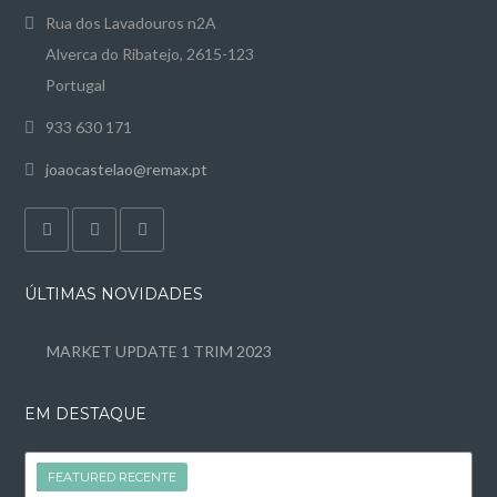
Rua dos Lavadouros n2A
Alverca do Ribatejo, 2615-123
Portugal
933 630 171
joaocastelao@remax.pt
ÚLTIMAS NOVIDADES
MARKET UPDATE 1 TRIM 2023
EM DESTAQUE
FEATURED
FEATURED RECENTE