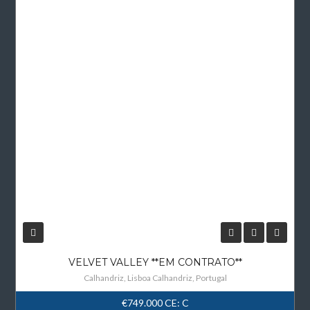
VELVET VALLEY **EM CONTRATO**
Calhandriz, Lisboa Calhandriz, Portugal
€749.000
CE: C