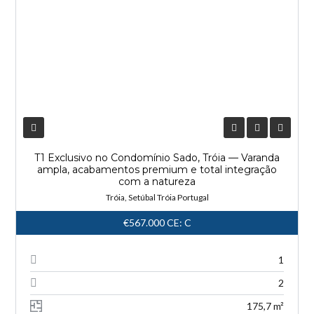
T1 Exclusivo no Condomínio Sado, Tróia — Varanda
ampla, acabamentos premium e total integração
com a natureza
Tróia, Setúbal Tróia Portugal
€567.000
CE: C
1
2
175,7 m²