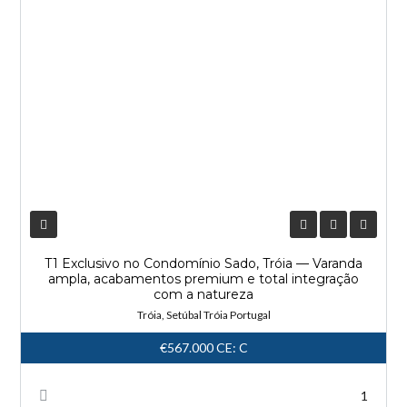
T1 Exclusivo no Condomínio Sado, Tróia — Varanda
ampla, acabamentos premium e total integração
com a natureza
Tróia, Setúbal Tróia Portugal
€567.000
CE: C
1