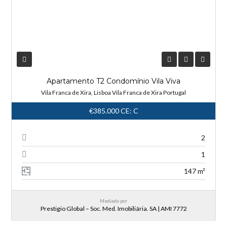
Apartamento T2 Condomínio Vila Viva
Vila Franca de Xira, Lisboa Vila Franca de Xira Portugal
€385.000
CE: C
2
1
147 m²
Mediado por
Prestigio Global – Soc. Med. Imobiliária. SA | AMI 7772