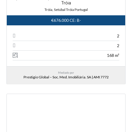
Tróia
Tróia, Setúbal Tróia Portugal
€676.000
CE: B-
2
2
168 m²
Mediado por
Prestigio Global – Soc. Med. Imobiliária. SA | AMI 7772
NOVA ENTRADA