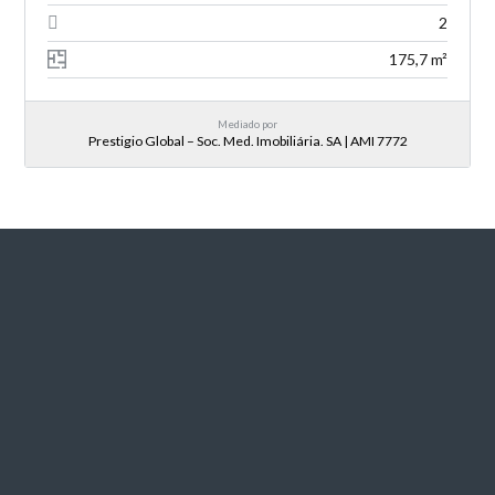
2
175,7 m²
Mediado por
Prestigio Global – Soc. Med. Imobiliária. SA | AMI 7772