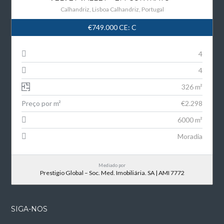
Calhandriz, Lisboa Calhandriz, Portugal
€749.000
CE: C
4
4
326 m²
Preço por m²
€2.298
6000 m²
Moradia
Mediado por
Prestigio Global – Soc. Med. Imobiliária. SA | AMI 7772
SIGA-NOS