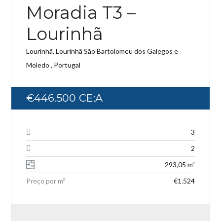
Moradia T3 –
Lourinhã
Lourinhã, Lourinhã São Bartolomeu dos Galegos e
Log in
Moledo , Portugal
Don't have an account?
Create your
account,
it takes less than a minute.
€446.500
CE:A
Username
3
Password
2
293,05 m²
Preço por m²
€1.524
LOGIN
Lost your password?