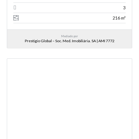
3
216 m²
Mediado por
Prestigio Global – Soc. Med. Imobiliária. SA | AMI 7772
NOVA ENTRADA