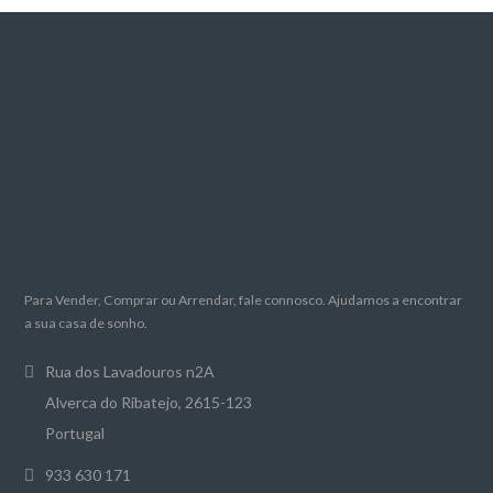
Para Vender, Comprar ou Arrendar, fale connosco. Ajudamos a encontrar
a sua casa de sonho.
Rua dos Lavadouros n2A
Alverca do Ribatejo, 2615-123
Portugal
933 630 171