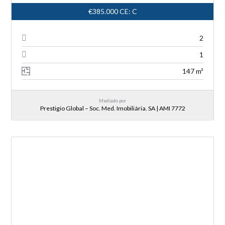
€385.000
CE: C
2
1
147 m²
Mediado por
Prestigio Global – Soc. Med. Imobiliária. SA | AMI 7772
NOVA ENTRADA