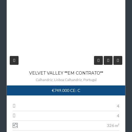
VELVET VALLEY **EM CONTRATO**
Calhandriz, Lisboa Calhandriz, Portugal
€749.000
CE: C
4
4
326 m²