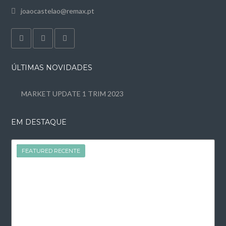
joaocastelao@remax.pt
ÚLTIMAS NOVIDADES
MARKET UPDATE 1 TRIM 2023
EM DESTAQUE
FEATURED
FEATURED RECENTE