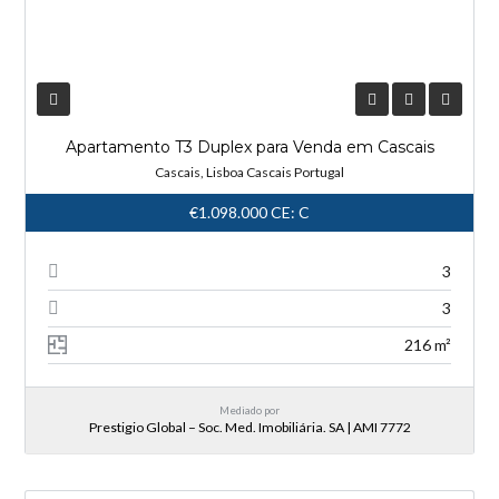
Apartamento T3 Duplex para Venda em Cascais
Cascais, Lisboa Cascais Portugal
€1.098.000
CE: C
3
3
216 m²
Mediado por
Prestigio Global – Soc. Med. Imobiliária. SA | AMI 7772