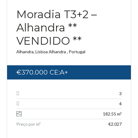
NOVA ENTRADA
Moradia T3+2 –
Alhandra **
Log in
VENDIDO **
Don't have an account?
Create your
Alhandra, Lisboa Alhandra , Portugal
account,
it takes less than a minute.
Username
€370.000
CE:A+
Password
3
4
182.55 m²
LOGIN
Preço por m²
€2.027
Lost your password?