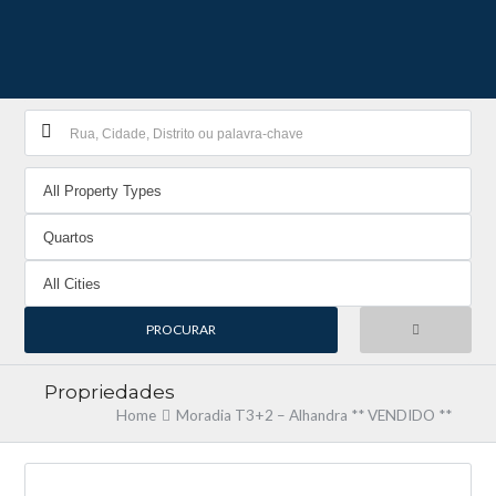
Propriedades
Home
Moradia T3+2 – Alhandra ** VENDIDO **