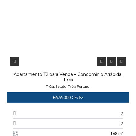
Apartamento T2 para Venda – Condomínio Arrábida,
Tróia
Tróia, Setúbal Tróia Portugal
€676.000
CE: B-
2
2
168 m²