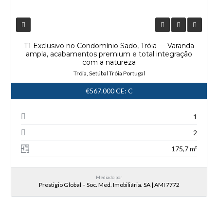
T1 Exclusivo no Condomínio Sado, Tróia — Varanda
ampla, acabamentos premium e total integração
com a natureza
Tróia, Setúbal Tróia Portugal
€567.000
CE: C
1
2
175,7 m²
Mediado por
Prestigio Global – Soc. Med. Imobiliária. SA | AMI 7772