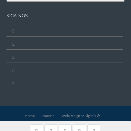
SIGA-NOS
Home
Imóveis
Web Design ツ Digitalk ®
Copyright 2023.
Back to top