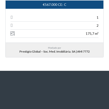
€567.000
CE: C
1
2
175,7 m²
Mediado por
Prestigio Global – Soc. Med. Imobiliária. SA | AMI 7772