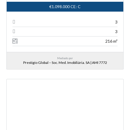
€1.098.000
CE: C
3
3
216 m²
Mediado por
Prestigio Global – Soc. Med. Imobiliária. SA | AMI 7772
NOVA ENTRADA