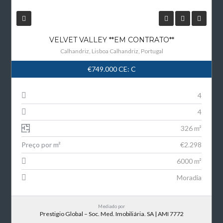
VELVET VALLEY **EM CONTRATO**
Calhandriz, Lisboa Calhandriz, Portugal
€749.000
CE: C
4
4
326 m²
Preço por m²
€2.298
6000 m²
Moradia
Mediado por
Prestigio Global – Soc. Med. Imobiliária. SA | AMI 7772