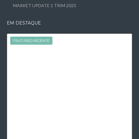
MARKET UPDATE 1 TRIM 2023
EM DESTAQUE
FEATURED
FEATURED RECENTE