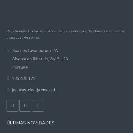
Para Vender, Comprar ou Arrendar, fale connosco. Ajudamos a encontrar
a sua casa de sonho.
Rua dos Lavadouros n2A
Alverca do Ribatejo, 2615-123
Portugal
933 630 171
joaocastelao@remax.pt
ÚLTIMAS NOVIDADES