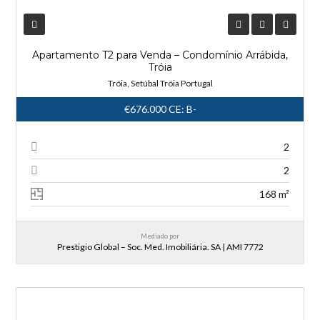
Apartamento T2 para Venda – Condomínio Arrábida,
Tróia
Tróia, Setúbal Tróia Portugal
€676.000
CE: B-
2
2
168 m²
Mediado por
Prestigio Global – Soc. Med. Imobiliária. SA | AMI 7772
NOVA ENTRADA