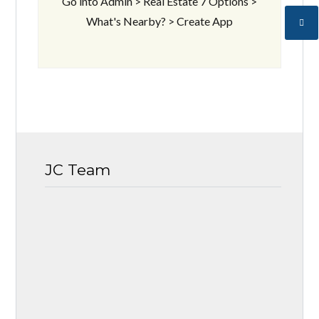
Go into Admin > Real Estate 7 Options >
What's Nearby? > Create App
JC Team