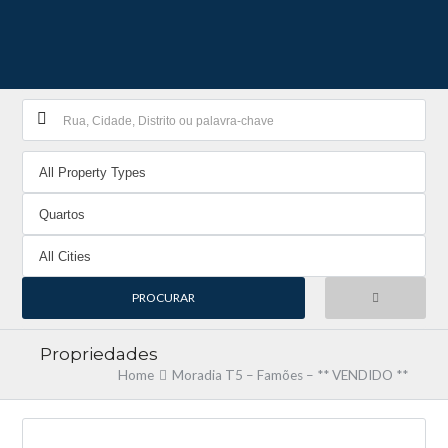
Propriedades
Home
Moradia T5 – Famões – ** VENDIDO **