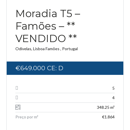
NOVA ENTRADA
Moradia T5 –
Famões – **
Log in
VENDIDO **
Don't have an account?
Create your
Odivelas, Lisboa Famões , Portugal
account,
it takes less than a minute.
Username
€649.000
CE: D
Password
5
4
348.25 m²
LOGIN
Preço por m²
€1.864
Lost your password?