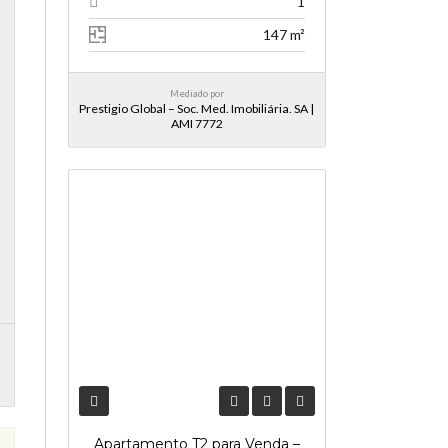
1
147 m²
Mediado por
Prestigio Global – Soc. Med. Imobiliária. SA |
AMI 7772
NOVA ENTRADA
Apartamento T2 para Venda –