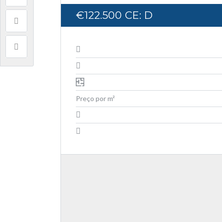
€122.500
CE: D
Preço por m²