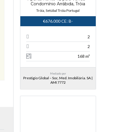
Condomínio Arrábida, Tróia
Tróia, Setúbal Tróia Portugal
€676.000
CE: B-
2
2
168 m²
Mediado por
Prestigio Global – Soc. Med. Imobiliária. SA |
AMI 7772
NOVA ENTRADA