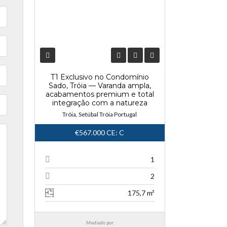
T1 Exclusivo no Condomínio
Sado, Tróia — Varanda ampla,
acabamentos premium e total
integração com a natureza
Tróia, Setúbal Tróia Portugal
€567.000
CE: C
1
2
175,7 m²
Mediado por