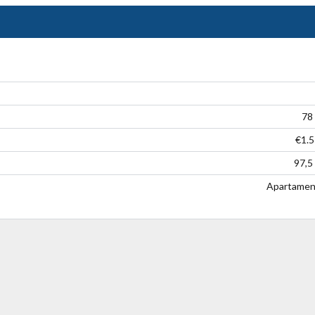
Log in
Don't have an account?
Create your
78
account,
it takes less than a minute.
€1.
Username
97,5
Apartamen
Password
LOGIN
Lost your password?