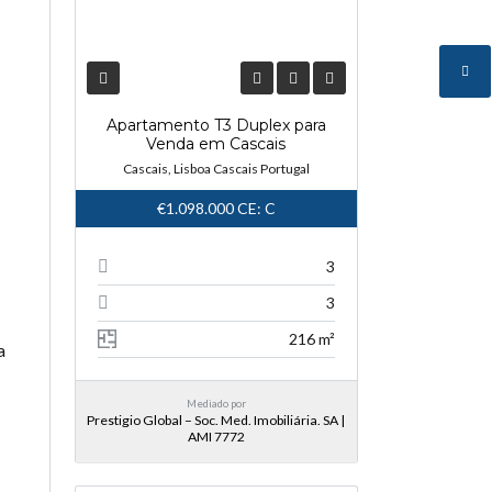
Apartamento T3 Duplex para
Venda em Cascais
Cascais, Lisboa Cascais Portugal
€1.098.000
CE: C
3
3
216 m²
a
Mediado por
Prestigio Global – Soc. Med. Imobiliária. SA |
AMI 7772