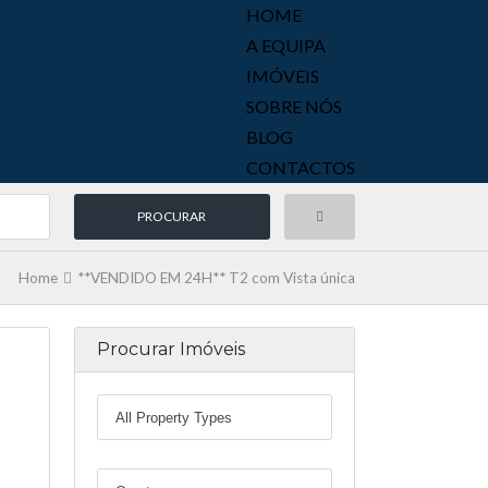
HOME
A EQUIPA
IMÓVEIS
SOBRE NÓS
BLOG
CONTACTOS
Home
**VENDIDO EM 24H** T2 com Vista única
Procurar Imóveis
24H