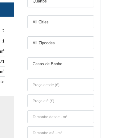
2
1
 m²
571
 m²
to