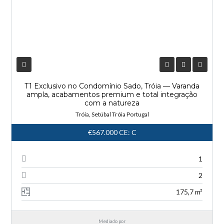
T1 Exclusivo no Condomínio Sado, Tróia — Varanda
ampla, acabamentos premium e total integração
com a natureza
Tróia, Setúbal Tróia Portugal
€567.000
CE: C
1
2
175,7 m²
Mediado por