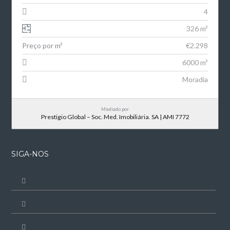
4
326 m²
Preço por m²
€2.298
6000 m²
Moradia
Mediado por
Prestigio Global – Soc. Med. Imobiliária. SA | AMI 7772
SIGA-NOS