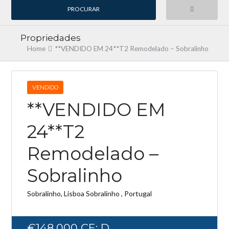
Propriedades
Home
**VENDIDO EM 24**T2 Remodelado – Sobralinho
Log in
Don't have an account?
Create your
VENDIDO
account,
it takes less than a minute.
**VENDIDO EM
Username
24**T2
Remodelado –
Password
Sobralinho
Sobralinho, Lisboa Sobralinho , Portugal
LOGIN
Lost your password?
€148.000
CE: D