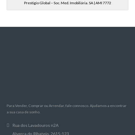
Prestigio Global – Soc. Med. Imobiliária. SA | AMI 7772
Para Vender, Comprar ou Arrendar, fale connosco. Ajudamos a encontrar
a sua casa de sonho.
Rua dos Lavadouros n2A
Alverca do Ribatejo, 2615-123