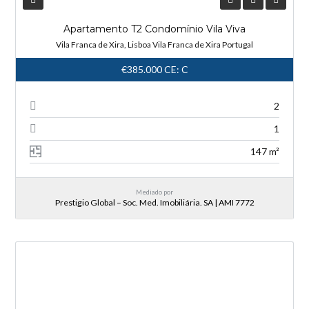
Apartamento T2 Condomínio Vila Viva
Vila Franca de Xira, Lisboa Vila Franca de Xira Portugal
€385.000
CE: C
2
1
147 m²
Mediado por
Prestigio Global – Soc. Med. Imobiliária. SA | AMI 7772
NOVA ENTRADA