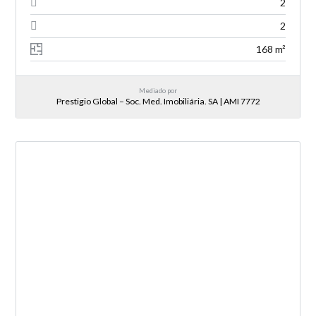
2
2
168 m²
Mediado por
Prestigio Global – Soc. Med. Imobiliária. SA | AMI 7772
NOVA ENTRADA