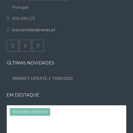
Portugal
933 630 171
joaocastelao@remax.pt
ÚLTIMAS NOVIDADES
MARKET UPDATE 1 TRIM 2023
EM DESTAQUE
FEATURED
FEATURED RECENTE