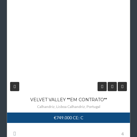
VELVET VALLEY **EM CONTRATO**
Calhandriz, Lisboa Calhandriz, Portugal
€749.000
CE: C
4