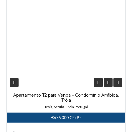
Apartamento T2 para Venda – Condomínio Arrábida,
Tróia
Tróia, Setúbal Tróia Portugal
€676.000
CE: B-