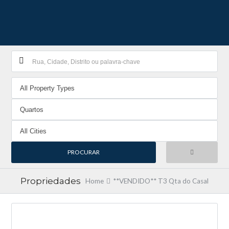
Propriedades
Home
**VENDIDO** T3 Qta do Casal
VENDIDO EM 24H