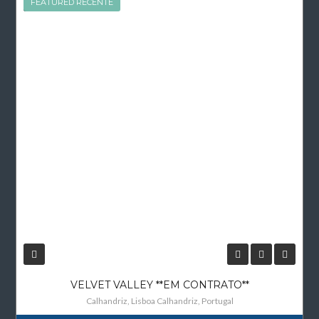
FEATURED
FEATURED RECENTE
VELVET VALLEY **EM CONTRATO**
Calhandriz, Lisboa Calhandriz, Portugal