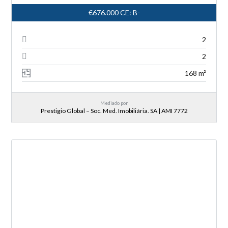
€676.000
CE: B-
2
2
168 m²
Mediado por
Prestigio Global – Soc. Med. Imobiliária. SA | AMI 7772
NOVA ENTRADA