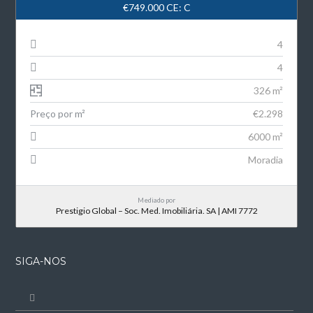
€749.000
CE: C
4
4
326 m²
Preço por m²
€2.298
6000 m²
Moradia
Mediado por
Prestigio Global – Soc. Med. Imobiliária. SA | AMI 7772
SIGA-NOS