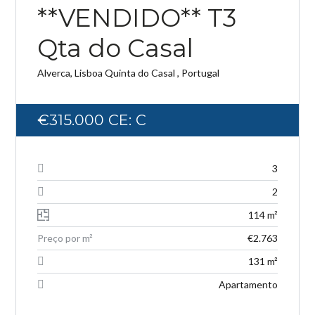
**VENDIDO** T3
Qta do Casal
Alverca, Lisboa Quinta do Casal , Portugal
Log in
Don't have an account?
Create your
€315.000
CE: C
account,
it takes less than a minute.
Username
3
2
Password
114 m²
Preço por m²
€2.763
131 m²
LOGIN
Apartamento
Lost your password?