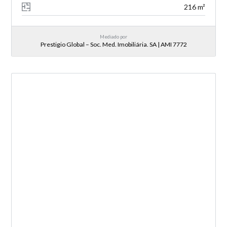
216 m²
Mediado por
Prestigio Global – Soc. Med. Imobiliária. SA | AMI 7772
NOVA ENTRADA