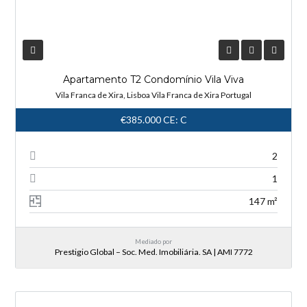
Apartamento T2 Condomínio Vila Viva
Vila Franca de Xira, Lisboa Vila Franca de Xira Portugal
€385.000
CE: C
2
1
147 m²
Mediado por
Prestigio Global – Soc. Med. Imobiliária. SA | AMI 7772
NOVA ENTRADA