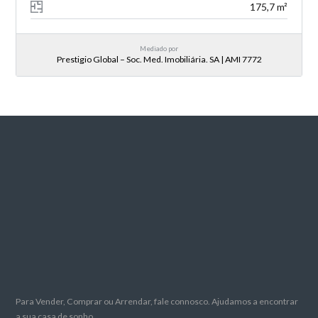
175,7 m²
Mediado por
Prestigio Global – Soc. Med. Imobiliária. SA | AMI 7772
Para Vender, Comprar ou Arrendar, fale connosco. Ajudamos a encontrar
a sua casa de sonho.