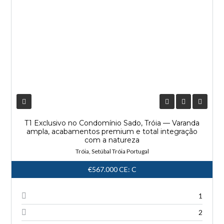
T1 Exclusivo no Condomínio Sado, Tróia — Varanda
ampla, acabamentos premium e total integração
com a natureza
Tróia, Setúbal Tróia Portugal
€567.000
CE: C
1
2