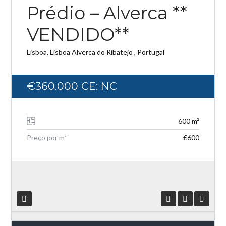
Prédio – Alverca **
VENDIDO**
Lisboa, Lisboa Alverca do Ribatejo , Portugal
Log in
Don't have an account?
Create your
€360.000
CE: NC
account,
it takes less than a minute.
Username
600 m²
Preço por m²
€600
Password
LOGIN
Lost your password?