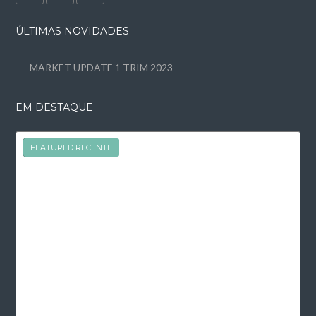
ÚLTIMAS NOVIDADES
MARKET UPDATE 1 TRIM 2023
EM DESTAQUE
FEATURED
FEATURED RECENTE