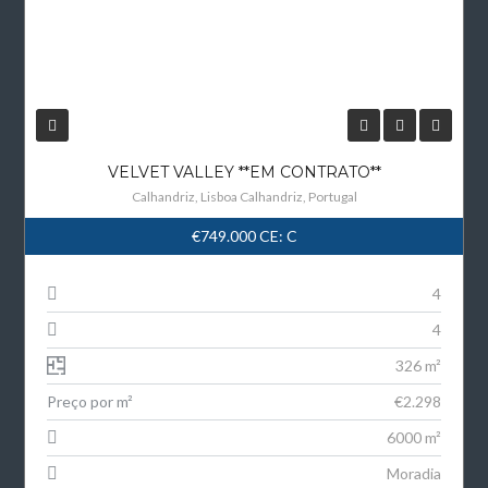
VELVET VALLEY **EM CONTRATO**
Calhandriz, Lisboa Calhandriz, Portugal
€749.000
CE: C
4
4
326 m²
Preço por m²
€2.298
6000 m²
Moradia