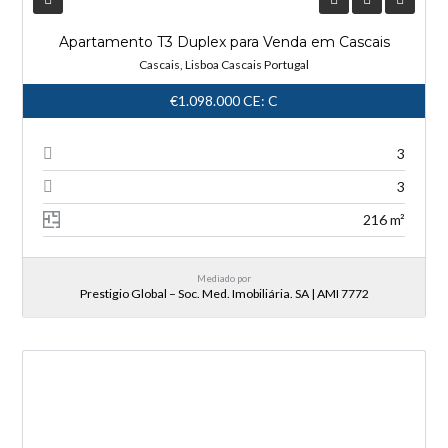
Apartamento T3 Duplex para Venda em Cascais
Cascais, Lisboa Cascais Portugal
€1.098.000
CE: C
3
3
216 m²
Mediado por
Prestigio Global – Soc. Med. Imobiliária. SA | AMI 7772
NOVA ENTRADA