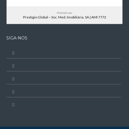
Mediado por
Prestigio Global – Soc. Med. Imobiliária. SA | AMI 7772
SIGA-NOS