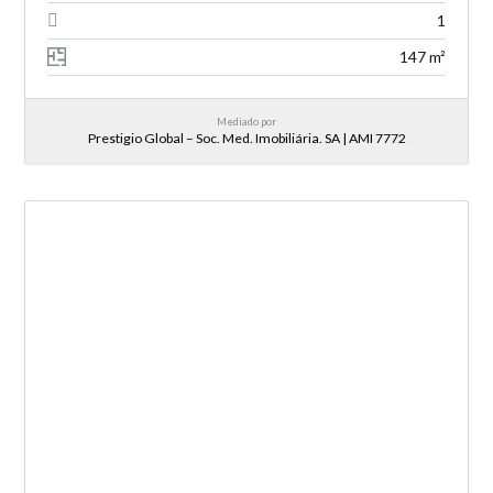
1
147 m²
Mediado por
Prestigio Global – Soc. Med. Imobiliária. SA | AMI 7772
NOVA ENTRADA