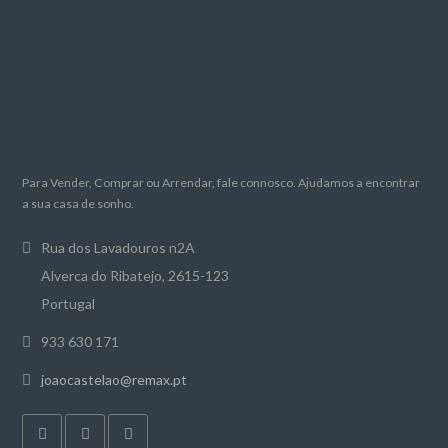
Para Vender, Comprar ou Arrendar, fale connosco. Ajudamos a encontrar
a sua casa de sonho.
Rua dos Lavadouros n2A
Alverca do Ribatejo, 2615-123
Portugal
933 630 171
joaocastelao@remax.pt