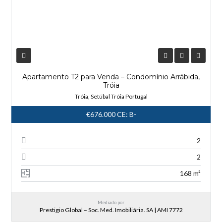
Apartamento T2 para Venda – Condomínio Arrábida,
Tróia
Tróia, Setúbal Tróia Portugal
€676.000
CE: B-
2
2
168 m²
Mediado por
Prestigio Global – Soc. Med. Imobiliária. SA | AMI 7772