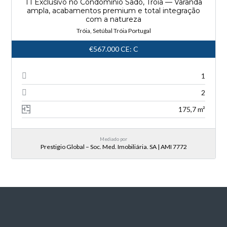
T1 Exclusivo no Condomínio Sado, Tróia — Varanda
ampla, acabamentos premium e total integração
com a natureza
Tróia, Setúbal Tróia Portugal
€567.000
CE: C
1
2
175,7 m²
Mediado por
Prestigio Global – Soc. Med. Imobiliária. SA | AMI 7772