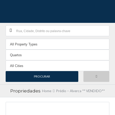
Propriedades
Home
Prédio – Alverca ** VENDIDO**
NOVA ENTRADA