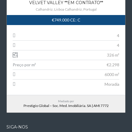
VELVET VALLEY **EM CONTRATO**
Calhandriz, Lisboa Calhandriz, Portugal
€749.000
CE: C
4
4
326 m²
Preço por m²
€2.298
6000 m²
Moradia
Mediado por
Prestigio Global – Soc. Med. Imobiliária. SA | AMI 7772
SIGA-NOS