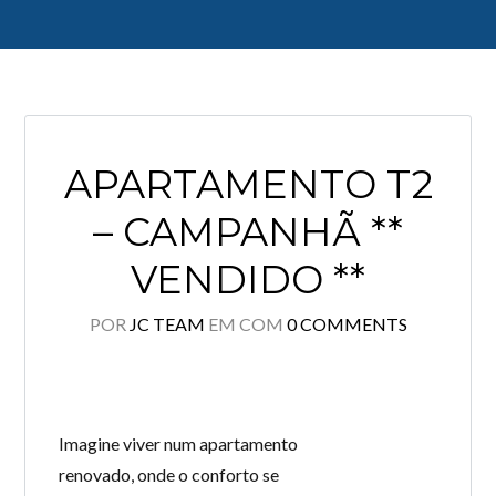
Log in
APARTAMENTO T2
Don't have an account?
Create your
account,
it takes less than a minute.
– CAMPANHÃ **
Username
VENDIDO **
POR
JC TEAM
EM
COM
0 COMMENTS
Password
LOGIN
Imagine viver num apartamento
renovado, onde o conforto se
Lost your password?