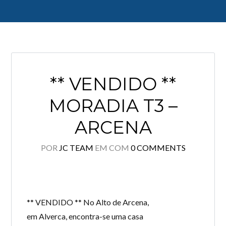
Log in
** VENDIDO **
Don't have an account?
Create your
account,
it takes less than a minute.
MORADIA T3 –
Username
ARCENA
POR
JC TEAM
EM
COM
0 COMMENTS
Password
LOGIN
** VENDIDO ** No Alto de Arcena,
em Alverca, encontra-se uma casa
Lost your password?