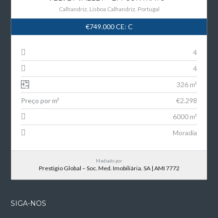
Calhandriz, Lisboa Calhandriz, Portugal
€749.000
CE: C
4
4
326 m²
Preço por m²
€2.298
6000 m²
Moradia
Mediado por
Prestigio Global – Soc. Med. Imobiliária. SA | AMI 7772
SIGA-NOS