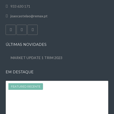
933 630 171
joaocastelao@remax.pt
ÚLTIMAS NOVIDADES
MARKET UPDATE 1 TRIM 2023
EM DESTAQUE
FEATURED
FEATURED RECENTE