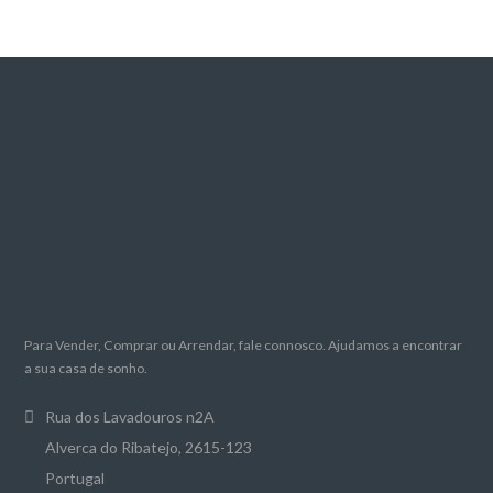
Para Vender, Comprar ou Arrendar, fale connosco. Ajudamos a encontrar
a sua casa de sonho.
Rua dos Lavadouros n2A
Alverca do Ribatejo, 2615-123
Portugal