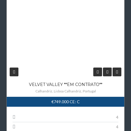
VELVET VALLEY **EM CONTRATO**
Calhandriz, Lisboa Calhandriz, Portugal
€749.000
CE: C
4
4