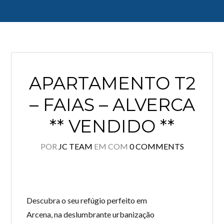
Log in
APARTAMENTO T2
Don't have an account?
Create your
account,
it takes less than a minute.
– FAIAS – ALVERCA
Username
** VENDIDO **
POR
JC TEAM
EM
COM
0 COMMENTS
Password
LOGIN
Descubra o seu refúgio perfeito em
Arcena, na deslumbrante urbanização
Lost your password?