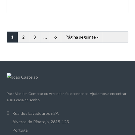
…
1
2
3
6
Página seguinte »
Para Vender, Comprar ou Arrendar, fale connosco. Ajudamos a encontrar
a sua casa de sonho.
Rua dos Lavadouros n2A
Alverca do Ribatejo, 2615-123
Portugal