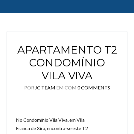
Log in
APARTAMENTO T2
Don't have an account?
Create your
account,
it takes less than a minute.
CONDOMÍNIO
Username
VILA VIVA
POR
JC TEAM
EM
COM
0 COMMENTS
Password
LOGIN
No Condomínio Vila Viva, em Vila
Franca de Xira, encontra-se este T2
Lost your password?