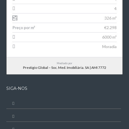
4
326 m²
Preço por m²
€2.298
6000 m²
Moradia
Mediado por
Prestigio Global – Soc. Med. Imobiliária. SA | AMI 7772
SIGA-NOS