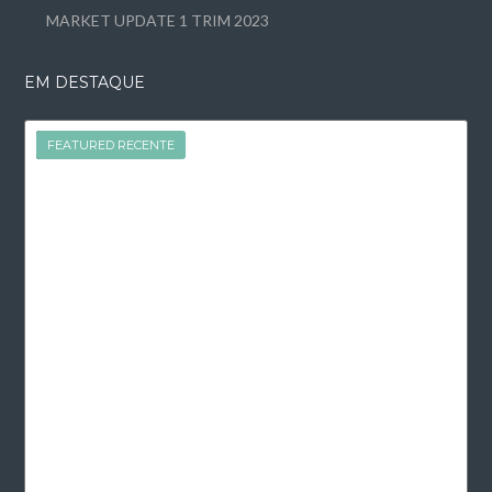
MARKET UPDATE 1 TRIM 2023
EM DESTAQUE
FEATURED
FEATURED RECENTE