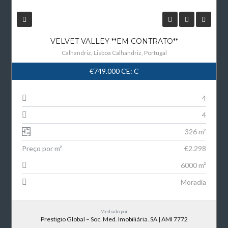
VELVET VALLEY **EM CONTRATO**
Calhandriz, Lisboa Calhandriz, Portugal
€749.000
CE: C
4
4
326 m²
Preço por m²
€2.298
6000 m²
Moradia
Mediado por
Prestigio Global – Soc. Med. Imobiliária. SA | AMI 7772