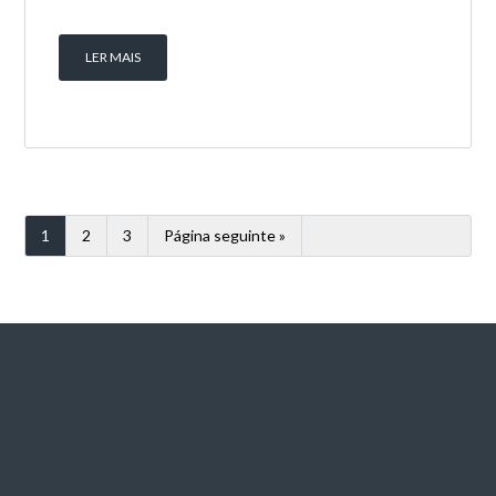
LER MAIS
1
2
3
Página seguinte »