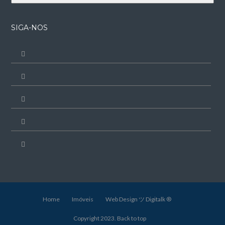
SIGA-NOS
Home
Imóveis
Web Design ツ Digitalk ®
Copyright 2023.
Back to top