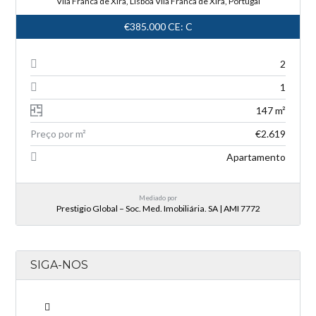
Vila Franca de Xira, Lisboa Vila Franca de Xira, Portugal
€385.000
CE: C
2
1
147 m²
Preço por m²
€2.619
Apartamento
Mediado por
Prestigio Global – Soc. Med. Imobiliária. SA | AMI 7772
SIGA-NOS