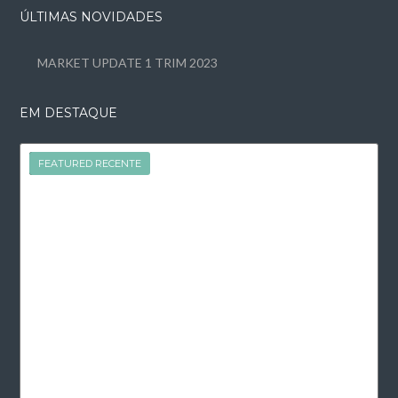
ÚLTIMAS NOVIDADES
MARKET UPDATE 1 TRIM 2023
EM DESTAQUE
FEATURED
FEATURED RECENTE