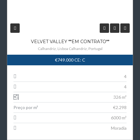
VELVET VALLEY **EM CONTRATO**
Calhandriz, Lisboa Calhandriz, Portugal
€749.000
CE: C
4
4
326 m²
Preço por m²
€2.298
6000 m²
Moradia