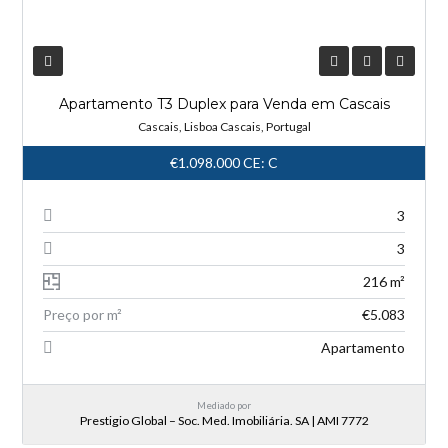
Apartamento T3 Duplex para Venda em Cascais
Cascais, Lisboa Cascais, Portugal
€1.098.000
CE: C
3
3
216 m²
Preço por m²
€5.083
Apartamento
Mediado por
Prestigio Global – Soc. Med. Imobiliária. SA | AMI 7772