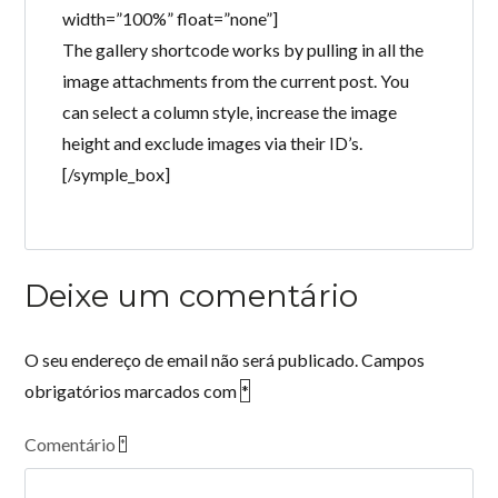
width=”100%” float=”none”]
The gallery shortcode works by pulling in all the
image attachments from the current post. You
can select a column style, increase the image
Log in
height and exclude images via their ID’s.
[/symple_box]
Don't have an account?
Create your
account,
it takes less than a minute.
Username
Deixe um comentário
Password
O seu endereço de email não será publicado.
Campos
obrigatórios marcados com
*
LOGIN
Comentário
*
Lost your password?