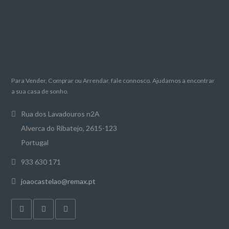
Para Vender, Comprar ou Arrendar, fale connosco. Ajudamos a encontrar
a sua casa de sonho.
Rua dos Lavadouros n2A
Alverca do Ribatejo, 2615-123
Portugal
933 630 171
joaocastelao@remax.pt