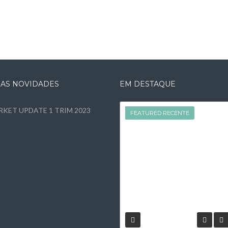
MAS NOVIDADES
EM DESTAQUE
KET UPDATE 1 TRIM 2023
FEATURED
FEATURED RECENTE