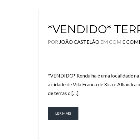
*VENDIDO* TER
POR
JOÃO CASTELÃO
EM
COM
0 COM
*VENDIDO* Rondulha é uma localidade na F
a cidade de Vila Franca de Xira e Alhandra
de terras o […]
LER MAIS