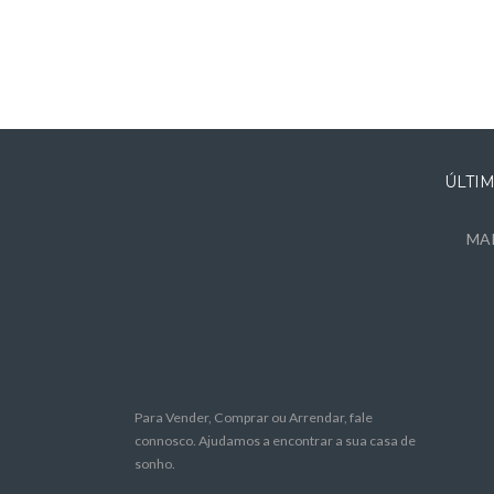
ÚLTI
MAR
Para Vender, Comprar ou Arrendar, fale
connosco. Ajudamos a encontrar a sua casa de
sonho.