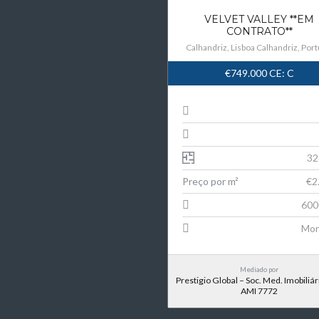
VELVET VALLEY **EM
CONTRATO**
Calhandriz, Lisboa Calhandriz, Port
€749.000
CE: C
32
Preço por m²
€2
600
Mor
Mediado por
Prestigio Global – Soc. Med. Imobiliári
AMI 7772