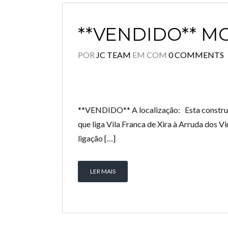
**VENDIDO** M
POR
JC TEAM
EM
COM
0 COMMENTS
**VENDIDO** A localização: Esta construção
que liga Vila Franca de Xira à Arruda dos 
ligação […]
LER MAIS