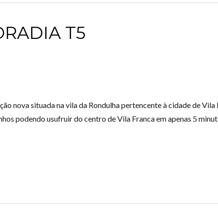
ORADIA T5
Log in
Don't have an account?
Create your
account,
it takes less than a minute.
 nova situada na vila da Rondulha pertencente à cidade de Vila F
Username
Vinhos podendo usufruir do centro de Vila Franca em apenas 5 minu
Password
LOGIN
Lost your password?