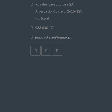
Rua dos Lavadouros n2A
Alverca do Ribatejo, 2615-123
Portugal
933 630 171
joaocastelao@remax.pt