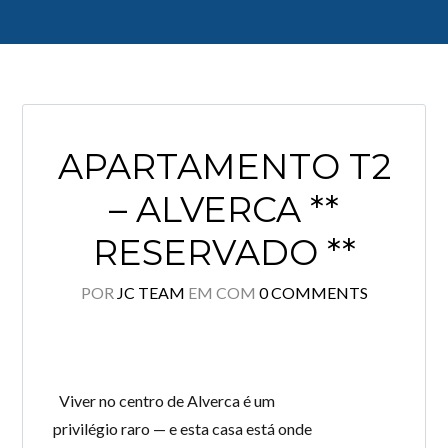
Log in
APARTAMENTO T2
Don't have an account?
Create your
account,
it takes less than a minute.
– ALVERCA **
Username
RESERVADO **
POR
JC TEAM
EM
COM
0 COMMENTS
Password
LOGIN
Viver no centro de Alverca é um
privilégio raro — e esta casa está onde
Lost your password?