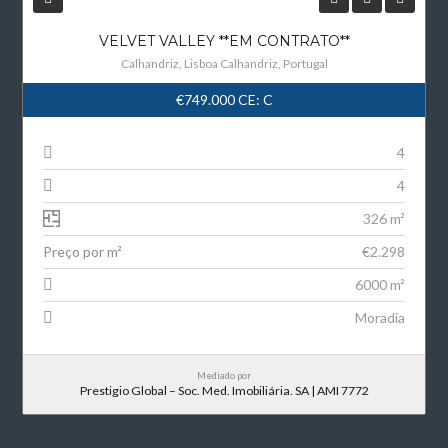
VELVET VALLEY **EM CONTRATO**
Calhandriz, Lisboa Calhandriz, Portugal
€749.000
CE: C
4
4
326 m²
Preço por m²
€2.298
6000 m²
Moradia
Mediado por
Prestigio Global – Soc. Med. Imobiliária. SA | AMI 7772